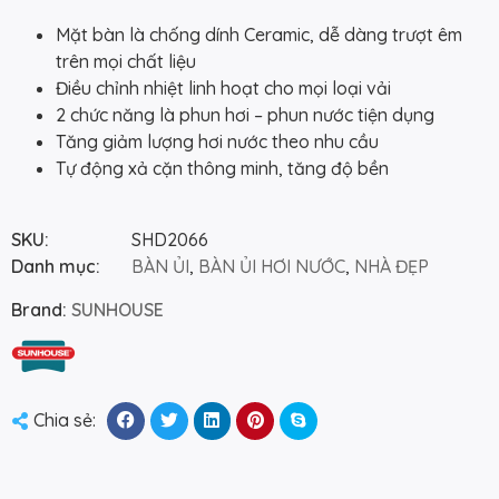
Mặt bàn là chống dính Ceramic, dễ dàng trượt êm
trên mọi chất liệu
Điều chỉnh nhiệt linh hoạt cho mọi loại vải
2 chức năng là phun hơi – phun nước tiện dụng
Tăng giảm lượng hơi nước theo nhu cầu
Tự động xả cặn thông minh, tăng độ bền
SKU:
SHD2066
Danh mục:
BÀN ỦI
,
BÀN ỦI HƠI NƯỚC
,
NHÀ ĐẸP
Brand:
SUNHOUSE
Chia sẻ: