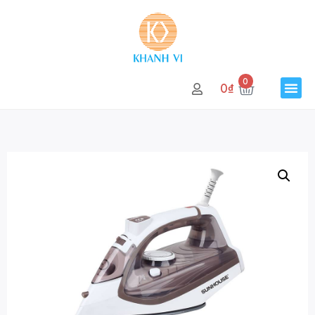
0
0
₫