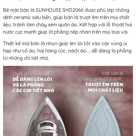
Bề mặt bàn là SUNHOUSE SHD2066 được phủ lớp chống
dính ceramic siêu bền, giúp bàn là trượt êm trên mọi chất
liệu, tránh làm cháy xém quần áo. Kết hợp với lỗ thoát hơi
nước cực mạnh giúp là phẳng nếp nhăn trên mọi loại vải.
Thiết kế mũi bàn là nhọn giúp len lỏi tốt vào các vùng ủi
hẹp như cổ áo, hai hàng cúc, nách áo…, dễ dàng là phẳng
từ những chi tiết nhỏ.