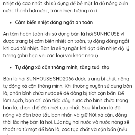
nhiệt độ cao nhất khi sử dụng để bề mặt là đủ nóng biến
nước thành hơi nước, tránh hiện tượng rò rỉ.
Cảm biến nhiệt đóng ngắt an toàn
An tâm hoàn toàn khi sử dụng bàn là hơi SUNHOUSE vì
được trang bị cảm biến nhiệt an toàn, tự động đóng ngắt
khi quá tải nhiệt. Bàn là sẽ tự ngắt khi đạt đến nhiệt độ lý
tưởng (phù hợp với các loại vải khác nhau).
Tự động xả cặn thông minh, tăng tuổi thọ
Bàn là hơi SUNHOUSE SHD2066 được trang bị chức năng
tự động xả cặn thông minh. Khi thường xuyên sử dụng bàn
là, phần bình chứa nước sẽ dễ dàng bị tích cặn bẩn. Để
làm sạch, bạn chỉ cần tiếp đầy nước cho bình chứa trong
bàn là, chọn chế độ nhiệt cao nhất. Sau khi bàn là đã
nóng và đèn báo tắt, bạn nhấn và giữ Nút xả cặn, đồng
thời lắc nhẹ bàn là hơi. Lúc này hơi nước và nước nóng sẽ
thoát ra từ mặt đế bàn là, các tạp chất và cặn bẩn (nếu