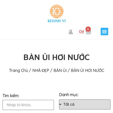
0
0
₫
BÀN ỦI HƠI NƯỚC
Trang Chủ
/
NHÀ ĐẸP
/
BÀN ỦI
/ BÀN ỦI HƠI NƯỚC
Danh mục:
Tìm kiếm: