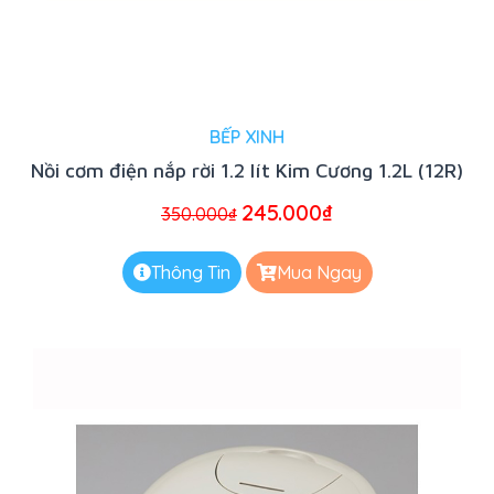
BẾP XINH
Nồi cơm điện nắp rời 1.2 lít Kim Cương 1.2L (12R)
245.000
₫
350.000
₫
Thông Tin
Mua Ngay