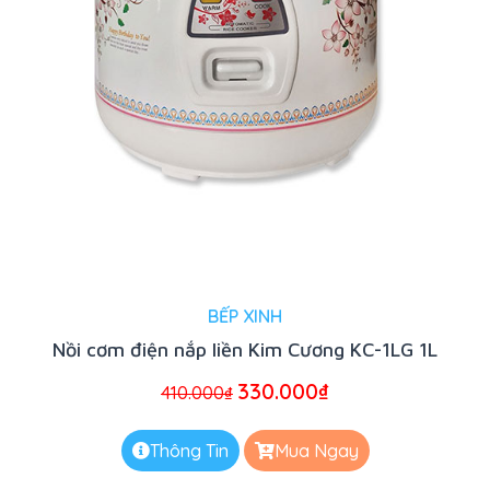
BẾP XINH
Nồi cơm điện nắp liền Kim Cương KC-1LG 1L
330.000
₫
410.000
₫
Thông Tin
Mua Ngay