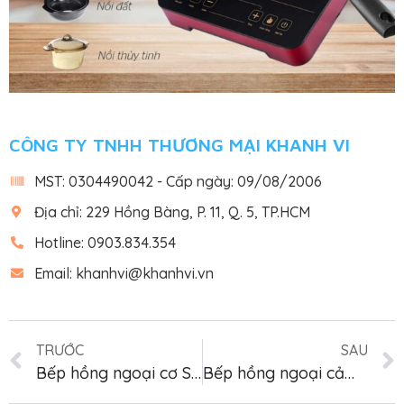
CÔNG TY TNHH THƯƠNG MẠI KHANH VI
MST: 0304490042 - Cấp ngày: 09/08/2006
Địa chỉ: 229 Hồng Bàng, P. 11, Q. 5, TP.HCM
Hotline: 0903.834.354
Email: khanhvi@khanhvi.vn
TRƯỚC
SAU
Bếp hồng ngoại cơ SUNHOUSE SHD6013KB
Bếp hồng ngoại cảm ứng SUNHOUSE SHD6015