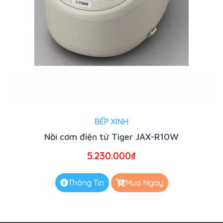
BẾP XINH
Nồi cơm điện tử Tiger JAX-R10W
5.230.000
₫
Thông Tin
Mua Ngay