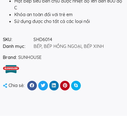
Mặt bếp siêu bền chịu được nhiệt độ lên đến 800 độ
C
Khóa an toàn đối với trẻ em
Sử dụng được cho tất cả các loại nồi
SKU:
SHD6014
Danh mục:
BẾP
,
BẾP HỒNG NGOẠI
,
BẾP XINH
Brand:
SUNHOUSE
Chia sẻ: