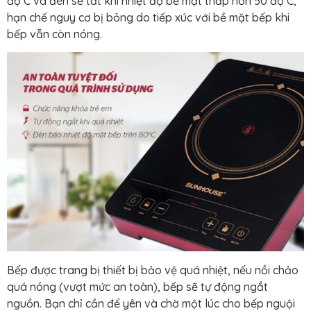
độ C và đèn sẽ tắt khi nhiệt độ bề mặt thấp hơn 50 độ C,
hạn chế nguy cơ bị bỏng do tiếp xúc với bề mặt bếp khi
bếp vẫn còn nóng.
Bếp được trang bị thiết bị bảo vệ quá nhiệt, nếu nồi chảo
quá nóng (vượt mức an toàn), bếp sẽ tự động ngắt
nguồn. Bạn chỉ cần để yên và chờ một lúc cho bếp nguội