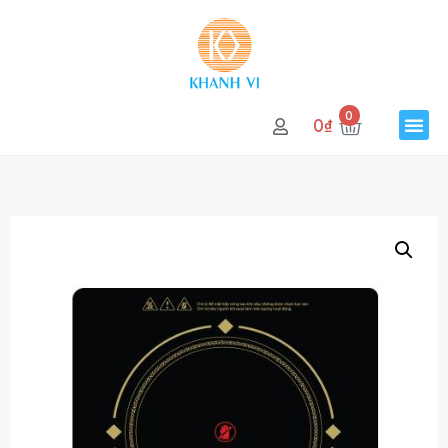
0
0
₫