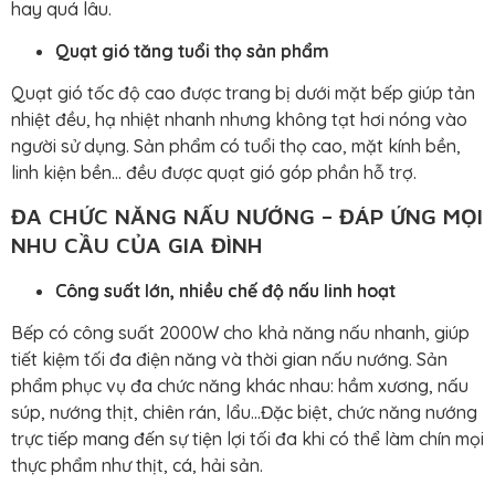
hay quá lâu.
Quạt gió tăng tuổi thọ sản phẩm
Quạt gió tốc độ cao được trang bị dưới mặt bếp giúp tản
nhiệt đều, hạ nhiệt nhanh nhưng không tạt hơi nóng vào
người sử dụng. Sản phẩm có tuổi thọ cao, mặt kính bền,
linh kiện bền… đều được quạt gió góp phần hỗ trợ.
ĐA CHỨC NĂNG NẤU NƯỚNG – ĐÁP ỨNG MỌI
NHU CẦU CỦA GIA ĐÌNH
Công suất lớn, nhiều chế độ nấu linh hoạt
Bếp có công suất 2000W cho khả năng nấu nhanh, giúp
tiết kiệm tối đa điện năng và thời gian nấu nướng. Sản
phẩm phục vụ đa chức năng khác nhau: hầm xương, nấu
súp, nướng thịt, chiên rán, lẩu…Đặc biệt, chức năng nướng
trực tiếp mang đến sự tiện lợi tối đa khi có thể làm chín mọi
thực phẩm như thịt, cá, hải sản.