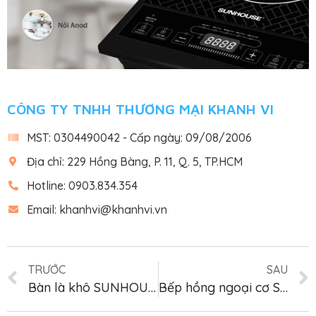
CÔNG TY TNHH THƯƠNG MẠI KHANH VI
MST: 0304490042 - Cấp ngày: 09/08/2006
Địa chỉ: 229 Hồng Bàng, P. 11, Q. 5, TP.HCM
Hotline: 0903.834.354
Email: khanhvi@khanhvi.vn
TRƯỚC
SAU
Bàn là khô SUNHOUSE SHD1072 HỒNG
Bếp hồng ngoại cơ SUNHOUSE SHD6013KB