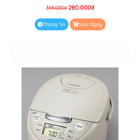
280.000
₫
359.000
₫
Thông Tin
Mua Ngay