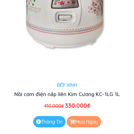
BẾP XINH
Nồi cơm điện nắp liền Kim Cương KC-1LG 1L
330.000
₫
410.000
₫
Thông Tin
Mua Ngay