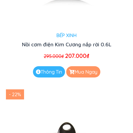
BẾP XINH
Nồi cơm điện Kim Cương nắp rời 0.6L
207.000
₫
295.000
₫
Thông Tin
Mua Ngay
- 22%