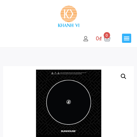
0
0
₫