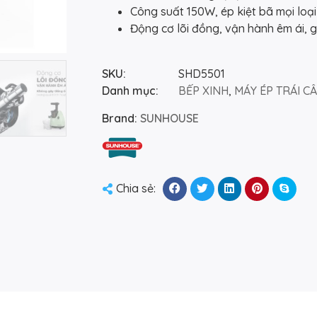
Công suất 150W, ép kiệt bã mọi loại
Động cơ lõi đồng, vận hành êm ái, g
SKU:
SHD5501
Danh mục:
BẾP XINH
,
MÁY ÉP TRÁI C
Brand:
SUNHOUSE
Chia sẻ: