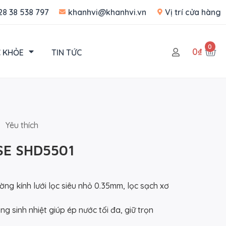
28 38 538 797
khanhvi@khanhvi.vn
Vị trí cửa hàng
0
0
₫
 KHỎE
TIN TỨC
Yêu thích
SE SHD5501
ng kính lưới lọc siêu nhỏ 0.35mm, lọc sạch xơ
 sinh nhiệt giúp ép nước tối đa, giữ trọn