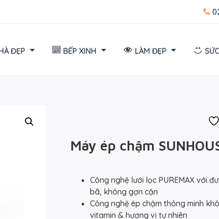
0
HÀ ĐẸP
BẾP XINH
LÀM ĐẸP
SỨC
Máy ép chậm SUNHOU
Công nghệ lưới lọc PUREMAX với đườ
bã, không gợn cặn
Công nghệ ép chậm thông minh không
vitamin & hương vị tự nhiên