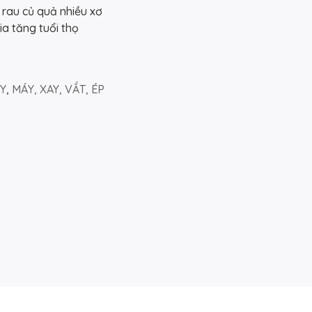
 rau củ quả nhiều xơ
ia tăng tuổi thọ
ÂY
,
MÁY, XAY, VẮT, ÉP