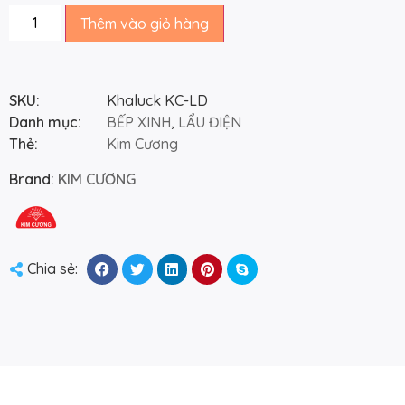
Thêm vào giỏ hàng
SKU:
Khaluck KC-LD
Danh mục:
BẾP XINH
,
LẨU ĐIỆN
Thẻ:
Kim Cương
Brand:
KIM CƯƠNG
Chia sẻ: