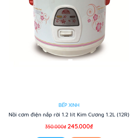
BẾP XINH
Nồi cơm điện nắp rời 1.2 lít Kim Cương 1.2L (12R)
245.000
₫
350.000
₫