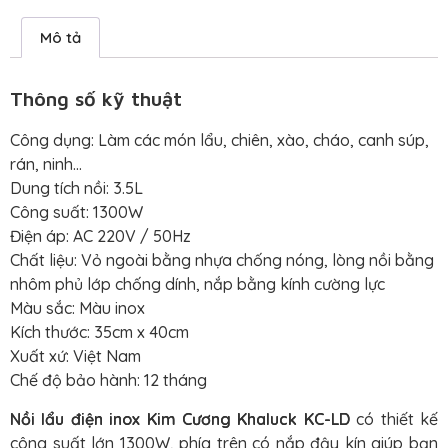
Mô tả
Thông số kỹ thuật
Công dụng: Làm các món lẩu, chiên, xào, cháo, canh súp,
rán, ninh…
Dung tích nồi: 3.5L
Công suất: 1300W
Điện áp: AC 220V / 50Hz
Chất liệu: Vỏ ngoài bằng nhựa chống nóng, lòng nồi bằng
nhôm phủ lớp chống dính, nắp bằng kính cường lực
Màu sắc: Màu inox
Kích thước: 35cm x 40cm
Xuất xứ: Việt Nam
Chế độ bảo hành: 12 tháng
Nồi lẩu điện inox Kim Cương Khaluck KC-LD
có thiết kế
công suất lớn 1300W, phía trên có nắp đậy kín giúp bạn