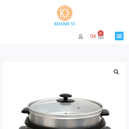
0
0
₫