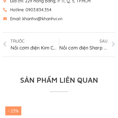
Địa chỉ: 229 Hồng Bàng, P. 11, Q. 5, TP.HCM
Hotline: 0903.834.354
Email: khanhvi@khanhvi.vn
TRƯỚC
SAU
Nồi cơm điện Kim Cương nắp rời 2.8L
Nồi cơm điện Sharp KS-R231STV “SS”
SẢN PHẨM LIÊN QUAN
- 23%