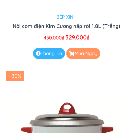
BẾP XINH
Nồi cơm điện Kim Cương nắp rời 1.8L (Trắng)
329.000
₫
430.000
₫
Thông Tin
Mua Ngay
- 30%