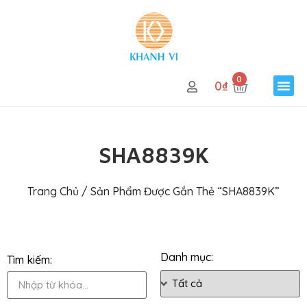
0
0
₫
SHA8839K
Trang Chủ
/ Sản Phẩm Được Gắn Thẻ “SHA8839K”
Danh mục:
Tìm kiếm: